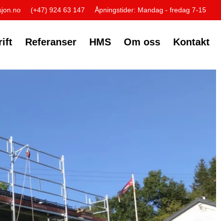
jon.no
(+47) 924 63 147
Åpningstider: Mandag - fredag 7-15
ift
Referanser
HMS
Om oss
Kontakt