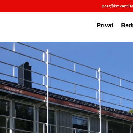
post@kmventilas
Privat
Bedr