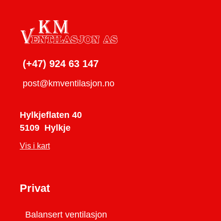
(+47) 924 63 147
post@kmventilasjon.no
KM Ventilasjon AS
Hylkjeflaten 40
5109
Hylkje
Vis i kart
Privat
Balansert ventilasjon