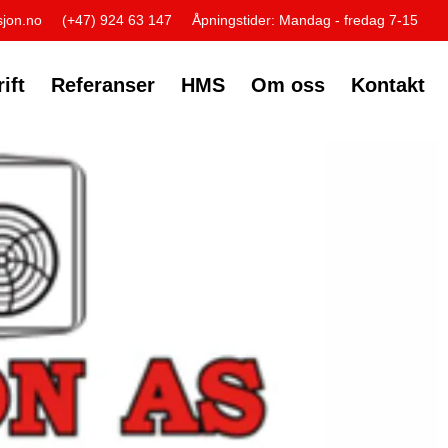
jon.no
(+47) 924 63 147
Åpningstider: Mandag - fredag 7-15
ift
Referanser
HMS
Om oss
Kontakt