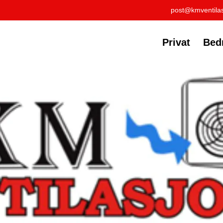
post@kmventilas
Privat
Bedr