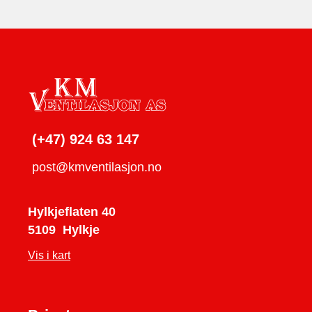
(+47) 924 63 147
post@kmventilasjon.no
KM Ventilasjon AS
Hylkjeflaten 40
5109
Hylkje
Vis i kart