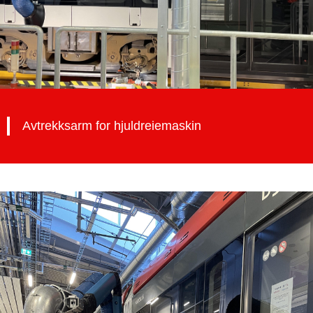
Avtrekksarm for hjuldreiemaskin