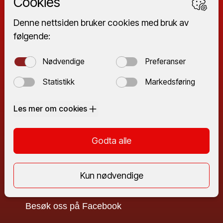
Ventilasjon til næringsbygg
Service
Verksted
Iso-Duct
Om oss
Om oss
Ledig stilling
Referanser
Kontakt oss
Besøk oss på Facebook