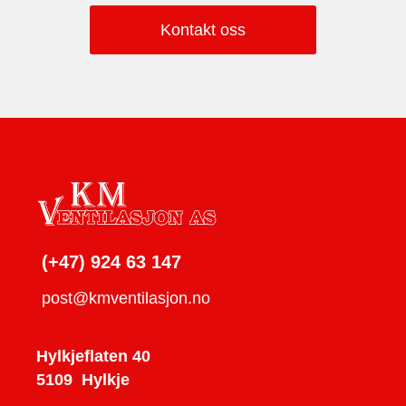
Kontakt oss
(+47) 924 63 147
post@kmventilasjon.no
KM Ventilasjon AS
Hylkjeflaten 40
5109
Hylkje