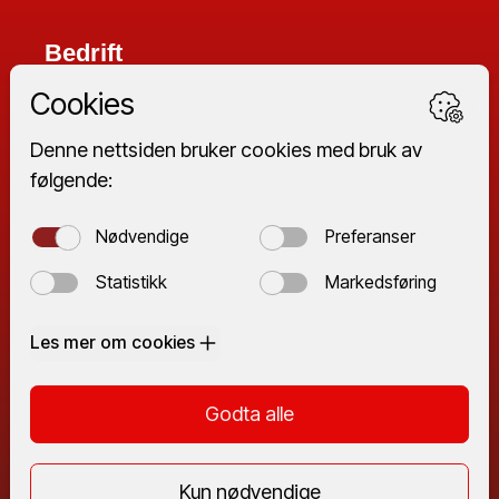
Bedrift
Ventilasjon til næringsbygg
Service
Verksted
Iso-Duct
Om oss
Om oss
Ledig stilling
Referanser